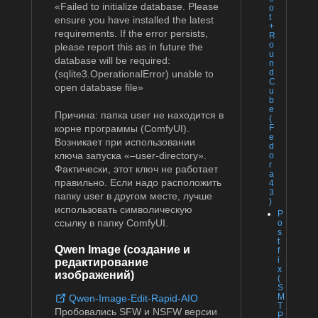
«Failed to initialize database. Please
o
t
ensure you have installed the latest
+
requirements. If the error persists,
R
o
please report this as in future the
u
database will be required:
n
d
(sqlite3.OperationalError) unable to
C
open database file»
u
b
e
Причина: папка user не находится в
(
F
корне программы (ComfyUI).
e
Возникает при использовании
d
ключа запуска «–user-directory».
o
r
Фактически, этот ключ не работает
a
правильно. Если надо расположить
4
3
папку user в другом месте, лучше
)
использовать символическую
P
ссылку в папку ComfyUI.
o
s
t
Qwen Image (создание и
f
i
редактирование
x
изображений)
(
S
M
Qwen-Image-Edit-Rapid-AIO
T
Пробовались SFW и NSFW версии
P