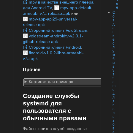
mpv в качестве внешнего плеера
е
е
для Android TV
,
mpv-app-default-
С
armeabi-v7a-release.apk
или
о
mpv-app-api29-universal-
з
д
release.apk
а
Сторонний клиент VoidStream
,
н
voidstream-androidtv-v2.0.1-
и
е
github-release.apk
с
Сторонний клиент Findroid
,
л
у
findroid-v1.0.2-libre-armeabi-
ж
v7a.apk
б
ы
s
Прочее
y
s
t
Картинки для примера
e
m
d
д
Создание службы
л
я
systemd для
п
о
пользователя с
л
обычными правами
ь
з
о
Файлы юнитов служб, созданных
в
а