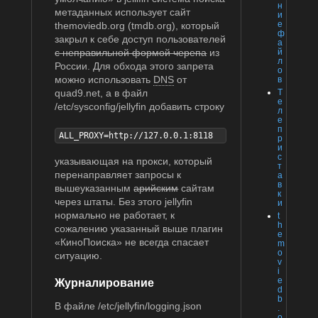
н
метаданных использует сайт
и
е
themoviedb.org (tmdb.org), который
ф
закрыл к себе доступ пользователей
а
с неправильной формой черепа
из
й
л
России. Для обхода этого запрета
о
можно использовать
DNS
от
в
quad9.net, а в файл
Т
е
/etc/sysconfig/jellyfin добавить строку
л
е
п
ALL_PROXY=http://127.0.0.1:8118
р
и
с
указывающая на прокси, который
т
перенаправляет запросы к
а
в
вышеуказанным
арийским
сайтам
к
через штаты. Без этого jellyfin
и
нормально не работает, к
t
h
сожалению указанный выше плагин
e
«КиноПоиска» не всегда спасает
m
o
ситуацию.
v
i
e
Журналирование
d
b
В файле /etc/jellyfin/logging.json
.
o