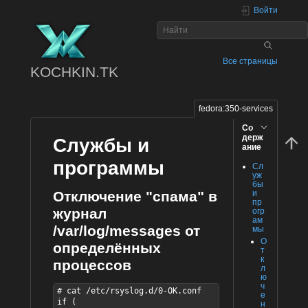
Войти
Все страницы
KOCHKIN.TK
fedora:350-services
Со
держ
Службы и
ание
программы
Сл
уж
бы
и
Отключение "спама" в
пр
журнал
огр
ам
/var/log/messages от
мы
О
определённых
т
к
процессов
л
ю
ч
# cat /etc/rsyslog.d/0-OK.conf 

е
if (

н