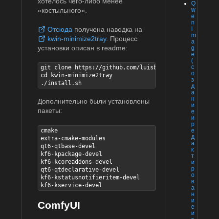
хотелось чего-либо менее
Q
w
«костыльного».
e
n
Отсюда
получена наводка на
I
m
kwin-minimize2tray
. Процесс
a
установки описан в readme:
g
e
(
с
git clone https://github.com/luisbocanegra/kwin-mini
о
cd kwin-minimize2tray

з
./install.sh
д
а
н
Дополнительно были установлены
и
пакеты:
е
и
р
cmake

е
д
extra-cmake-modules

а
qt6-qtbase-devel

к
kf6-kpackage-devel

т
kf6-kcoreaddons-devel

и
р
qt6-qtdeclarative-devel

о
kf6-kstatusnotifieritem-devel

в
kf6-kservice-devel
а
н
и
ComfyUI
е
и