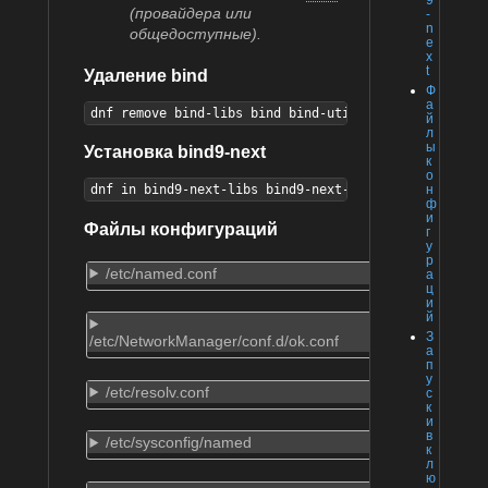
9
(провайдера или
-
n
общедоступные).
e
x
t
Удаление bind
Ф
а
dnf remove bind-libs bind bind-utils bind-dnssec-uti
й
л
ы
Установка bind9-next
к
о
н
dnf in bind9-next-libs bind9-next-utils bind9-next-d
ф
и
Файлы конфигураций
г
у
р
/etc/named.conf
а
ц
и
й
З
/etc/NetworkManager/conf.d/ok.conf
а
п
у
/etc/resolv.conf
с
к
и
в
/etc/sysconfig/named
к
л
ю