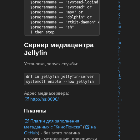
и
  $programname == "systemd-logind" or

е
  $programname == "systemd" or

"
  $programname == "mpv" or

с
  $programname == "dolphin" or

п
  $programname == "rtkit-daemon" or

а
м
  $programname == "sh"

а
  ) then stop
"
в
ж
Сервер медиацентра
у
р
Jellyfin
н
а
л
Установка, запуск службы:
/
v
a
dnf in jellyfin jellyfin-server

r/
systemctl enable --now jellyfin
l
o
g
Адрес медиасервера:
/
http://hs:8096/
m
e
s
Плагины
s
a
g
Плагин для заполнения
e
метаданных с "КиноПоиска"
(
на
s
о
GitHub
) - без этого плагина
т
получить метаданные, практически,