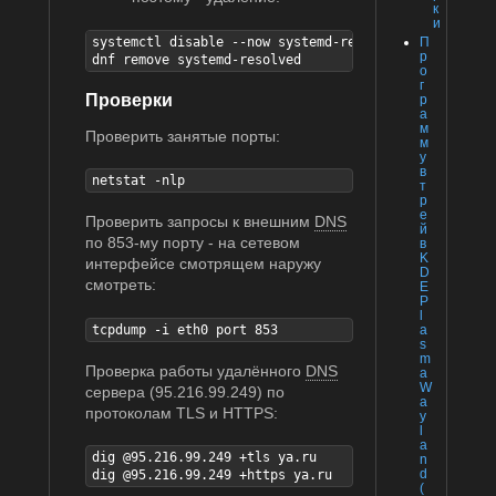
к
и
systemctl disable --now systemd-resolved

П
р
dnf remove systemd-resolved
о
г
Проверки
р
а
м
Проверить занятые порты:
м
у
в
netstat -nlp
т
р
е
Проверить запросы к внешним
DNS
й
по 853-му порту - на сетевом
в
K
интерфейсе смотрящем наружу
D
смотреть:
E
P
l
tcpdump -i eth0 port 853
a
s
m
Проверка работы удалённого
DNS
a
W
сервера (95.216.99.249) по
a
протоколам TLS и HTTPS:
y
l
a
dig @95.216.99.249 +tls ya.ru

n
d
dig @95.216.99.249 +https ya.ru
(