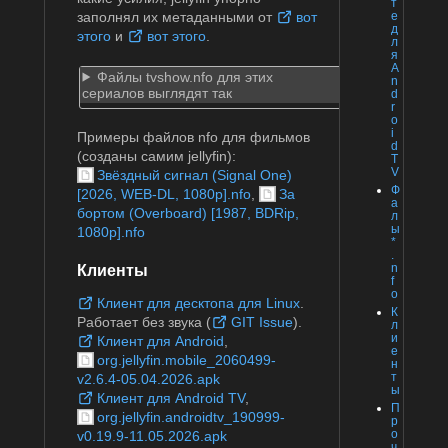
т
е
заполнял их метаданными от
вот
д
этого
и
вот этого
.
л
я
A
Файлы tvshow.nfo для этих
n
сериалов выглядят так
d
r
o
i
Примеры файлов nfo для фильмов
d
(созданы самим jellyfin):
T
V
Звёздный сигнал (Signal One)
Ф
[2026, WEB-DL, 1080p].nfo
,
За
а
бортом (Overboard) [1987, BDRip,
л
ы
1080p].nfo
*
.
n
Клиенты
f
o
Клиент для десктопа для Linux
.
К
Работает без звука (
GIT Issue
).
л
и
Клиент для Android
,
е
org.jellyfin.mobile_2060499-
н
т
v2.6.4-05.04.2026.apk
ы
Клиент для Android TV
,
П
org.jellyfin.androidtv_190999-
р
о
v0.19.9-11.05.2026.apk
ч