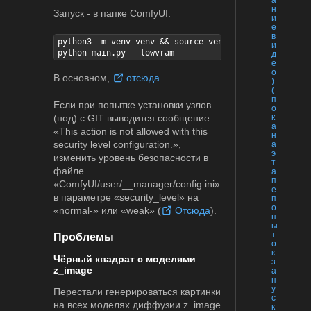
н
Запуск - в папке ComfyUI:
и
е
в
python3 -m venv venv && source venv/bin/activate

и
python main.py --lowvram
д
е
о
В основном,
отсюда
.
)
(
п
Если при попытке установки узлов
о
к
(нод) с GIT выводится сообщение
а
«This action is not allowed with this
н
security level configuration.»,
а
э
изменить уровень безопасности в
т
файле
а
п
«ComfyUI/user/__manager/config.ini»
е
в параметре «security_level» на
п
о
«normal-» или «weak» (
Отсюда
).
п
ы
т
Проблемы
о
к
Чёрный квадрат с моделями
з
z_image
а
п
у
Перестали генерироваться картинки
с
на всех моделях диффузии z_image
к