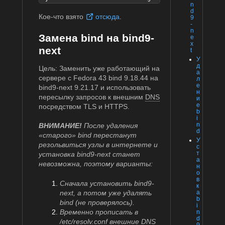
n
d
Кое-что взято
отсюда
.
9
-
n
Замена bind на bind9-
e
x
next
t
У
д
Цель: Заменить уже работающий на
а
сервере с Fedora 43 bind 9.18.44 на
л
е
bind9-next 9.21.17 и использовать
н
пересылку запросов к внешним
DNS
и
е
посредством TLS и HTTPS.
b
i
n
ВНИМАНИЕ!
После удаления
d
«старого» bind перестанут
У
резольвиться узлы в интернете и
с
т
установка bind9-next станет
а
невозможна, поэтому варианты:
н
о
в
Сначала установить bind9-
к
next, а потом уже удалять
а
b
bind (не проверялось).
i
Временно прописать в
n
d
/etc/resolv.conf внешние
DNS