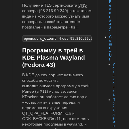
F
Получение TLS сертификата
DNS
e
d
сервера (95.216.99.249) в текстовом
o
виде из которого можно узнать имя
r
a
сервера для свойства «remote-
4
hostname» в параметре «tls»:
3
)
C
openssl s_client -host 95.216.99.249 -port 853 2>/de
o
m
f
Программу в трей в
y
U
KDE Plasma Wayland
I
(Fedora 43)
У
с
т
В KDE до сих пор нет нативного
а
н
способа поместить
о
выполняющуюся программу в трей.
в
к
Ранее (в X11) использовался
а
KDocker, он работает до сих пор с
П
«костылями» в виде передачи
р
о
переменных окружения
б
QT_QPA_PLATFORM=xcb и
л
е
GDK_BACKEND=x11, но с ним есть
м
некоторые проблемы в wayland, и
ы