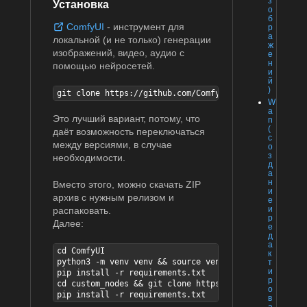
з
Установка
о
б
ComfyUI
- инструмент для
р
а
локальной (и не только) генерации
ж
изображений, видео, аудио с
е
н
помощью нейросетей.
и
й
)
git clone https://github.com/Comfy-Org/ComfyUI.git
W
a
Это лучший вариант, потому, что
n
(
даёт возможность переключаться
с
между версиями, в случае
о
з
необходимости.
д
а
н
Вместо этого, можно скачать ZIP
и
архив с нужным релизом и
е
и
распаковать.
р
Далее:
е
д
а
cd ComfyUI

к
python3 -m venv venv && source venv/bin/activate

т
и
pip install -r requirements.txt

р
cd custom_nodes && git clone https://github.com/ltdr
о
pip install -r requirements.txt
в
а