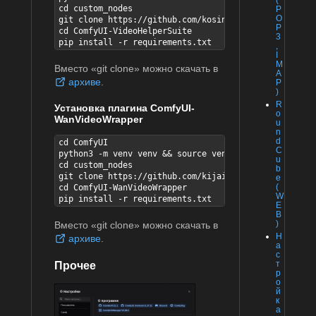
(
cd custom_nodes

P
O
git clone https://github.com/kosinkadink/ComfyUI-Vid
P
cd ComfyUI-VideoHelperSuite

3
pip install -r requirements.txt
,
I
M
Вместо «git clone» можно скачать в
A
архиве
.
P
)
R
Установка плагина ComfyUI-
o
WanVideoWrapper
u
n
d
cd ComfyUI

C
python3 -m venv venv && source venv/bin/activate

u
cd custom_nodes

b
git clone https://github.com/kijai/ComfyUI-WanVideoW
e
(
cd ComfyUI-WanVideoWrapper

W
pip install -r requirements.txt
E
B
)
Вместо «git clone» можно скачать в
Н
архиве
.
а
с
т
Прочее
р
о
й
к
а