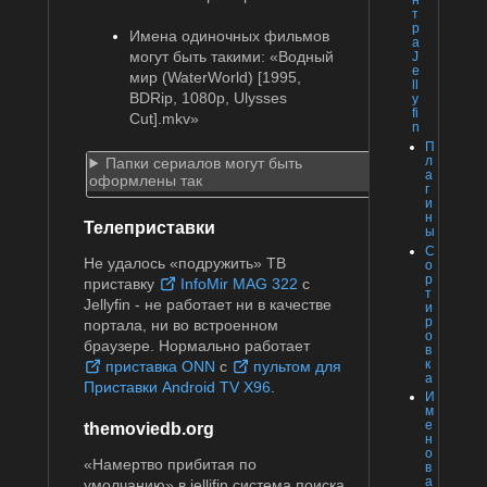
т
р
Имена одиночных фильмов
а
могут быть такими: «Водный
J
e
мир (WaterWorld) [1995,
ll
BDRip, 1080р, Ulysses
y
fi
Cut].mkv»
n
П
л
Папки сериалов могут быть
а
оформлены так
г
и
н
Телеприставки
ы
С
Не удалось «подружить» ТВ
о
р
приставку
InfoMir MAG 322
с
т
Jellyfin - не работает ни в качестве
и
р
портала, ни во встроенном
о
браузере. Нормально работает
в
к
приставка ONN
с
пультом для
а
Приставки Android TV X96
.
И
м
е
themoviedb.org
н
о
«Намертво прибитая по
в
а
умолчанию» в jellifin система поиска