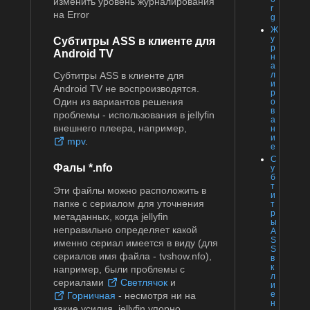
изменить уровень журналирования
r
на Error
g
Ж
у
Субтитры ASS в клиенте для
р
Android TV
н
а
л
Субтитры ASS в клиенте для
и
Android TV не воспроизводятся.
р
Один из вариантов решения
о
в
проблемы - использования в jellyfin
а
внешнего плеера, например,
н
и
mpv
.
е
С
Фалы *.nfo
у
б
т
Эти файлы можно расположить в
и
папке с сериалом для уточнения
т
р
метаданных, когда jellyfin
ы
неправильно определяет какой
A
S
именно сериал имеется в виду (для
S
сериалов имя файла - tvshow.nfo),
в
к
например, были проблемы с
л
сериалами
Светлячок
и
и
е
Горничная
- несмотря ни на
н
какие усилия, jellyfin упорно