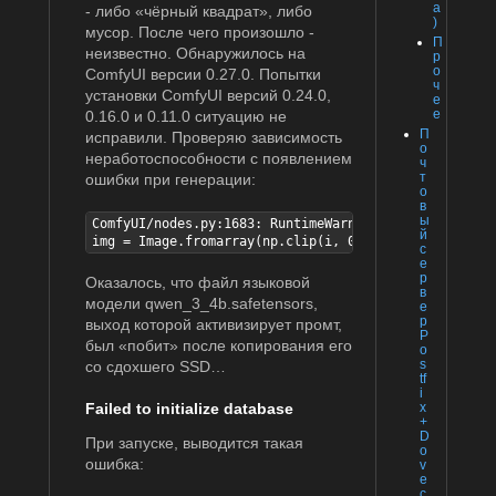
а
- либо «чёрный квадрат», либо
)
мусор. После чего произошло -
П
неизвестно. Обнаружилось на
р
о
ComfyUI версии 0.27.0. Попытки
ч
установки ComfyUI версий 0.24.0,
е
е
0.16.0 и 0.11.0 ситуацию не
П
исправили. Проверяю зависимость
о
неработоспособности с появлением
ч
т
ошибки при генерации:
о
в
ы
ComfyUI/nodes.py:1683: RuntimeWarning: invalid value
й
img = Image.fromarray(np.clip(i, 0, 255).astype(np.u
с
е
р
Оказалось, что файл языковой
в
модели qwen_3_4b.safetensors,
е
р
выход которой активизирует промт,
P
был «побит» после копирования его
o
s
со сдохшего SSD…
tf
i
Failed to initialize database
x
+
D
При запуске, выводится такая
o
ошибка:
v
e
c