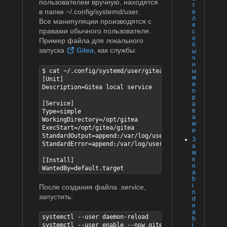
пользователем вручную, находятся
т
в папке ~/.config/systemd/user.
е
л
Все манипуляции производятся с
я
правами обычного пользователя.
с
о
Пример файла для локального
б
запуска
Gitea
, как службы:
ы
ч
н
$ cat ~/.config/systemd/user/gitea.service

ы
м
[Unit]

и
Description=Gitea local service

п
р
[Service]

а
в
Type=simple

а
WorkingDirectory=/opt/gitea

м
ExecStart=/opt/gitea/gitea

и
StandardOutput=append:/var/log/user-logs/gitea.log

З
StandardError=append:/var/log/user-logs/gitea-error.l
а
м
е
[Install]

н
WantedBy=default.target
а
b
i
После создания файла .service,
n
запустить:
d
н
а
systemctl --user daemon-reload

b
i
systemctl --user enable --now gitea