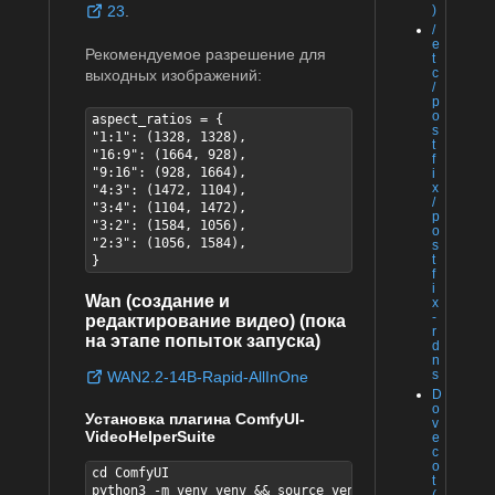
23
.
)
/
e
Рекомендуемое разрешение для
t
c
выходных изображений:
/
p
o
aspect_ratios = {

s
"1:1": (1328, 1328),

t
"16:9": (1664, 928),

f
"9:16": (928, 1664),

i
x
"4:3": (1472, 1104),

/
"3:4": (1104, 1472),

p
"3:2": (1584, 1056),

o
"2:3": (1056, 1584),

s
t
}
f
i
Wan (создание и
x
-
редактирование видео) (пока
r
на этапе попыток запуска)
d
n
s
WAN2.2-14B-Rapid-AllInOne
D
o
Установка плагина ComfyUI-
v
VideoHelperSuite
e
c
o
cd ComfyUI

t
python3 -m venv venv && source venv/bin/activate
