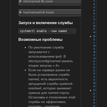
/etc/named.lib.zone
ч
е
н
и
/var/named/ok.hosts
е
с
л
Запуск и включение службы
у
ж
б
systemctl enable --now named
ы
В
Возможные проблемы
о
з
м
По умолчанию служба
о
запускается с
ж
н
использованием ipv6. В
ы
/etc/sysconfig/named указать
е
п
опцию запуска «-4».
р
Если на сервере ранее не
о
б
была установлена служба
л
named, есть вероятность
е
м
запущеной службы systemd-
ы
resolved, которая занимает
П
нужные для named порты.
р
о
Остановка и отключение этой
в
службы не эффективно,
е
р
поэтому - удаление: