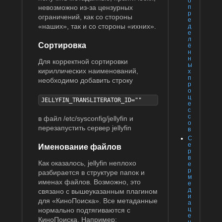
о
п
невозможно из-за цензурных
р
ограничений, как со стороны
е
«наших», так и со стороны «ихних».
д
е
л
Сортировка
ё
н
н
Для корректной сортировки
ы
кириллических наименований,
х
п
необходимо добавить строку
р
о
ц
JELLYFIN_TRANSLITERATOR_ID=""
е
с
с
в файл /etc/sysconfig/jellyfin и
о
перезапустить сервер jellyfin
в
С
е
Именование файлов
р
в
Как оказалось, jellyfin неплохо
е
р
разбирается в структуре папок и
м
именах файлов. Возможно, это
е
д
связано с вышеуказанным плагином
и
для «КиноПоиска». Все метаданные
а
ц
нормально подтягиваются с
е
КиноПоиска. Например:
н