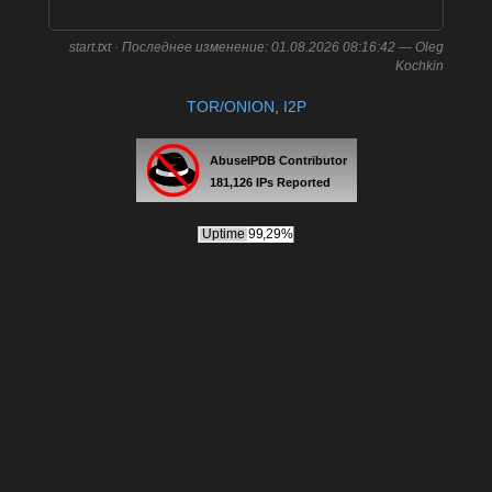
start.txt
· Последнее изменение:
01.08.2026 08:16:42
—
Oleg
Kochkin
TOR/ONION
,
I2P