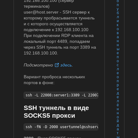
192.168.100.100 (сервер
о
п
терминалов)
у
user@host.server - SSH сервер к
б
л
которому пробрасывается туннель
и
и с которого осуществляется
к
о
подключение к 192.168.100.100
в
При подключении RDP клиента на
а
локальный порт 4489, попадаем
н
н
через SSH туннель на порт 3389 на
ы
192.168.100.100.
е
п
о
Подсмотрено
здесь
.
с
л
е
Вариант проброса нескольких
о
п
портов в фоне:
р
е
д
ssh -L 22008:server1:3389 -L 22007:server2:3389 -L 2
е
л
ё
SSH туннель в виде
н
н
SOCKS5 прокси
о
й
д
ssh -fN -D 2000 usertunnel@sshserver -p 6060
а
т
ы