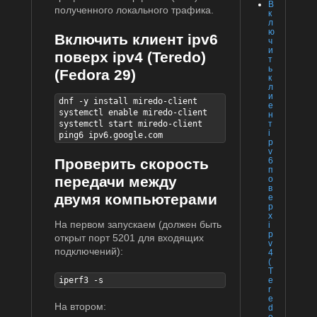
В
полученного локального трафика.
к
л
ю
Включить клиент ipv6
ч
и
поверх ipv4 (Teredo)
т
ь
(Fedora 29)
к
л
и
dnf -y install miredo-client

е
systemctl enable miredo-client

н
т
systemctl start miredo-client

i
ping6 ipv6.google.com
p
v
6
Проверить скорость
п
передачи между
о
в
двумя компьютерами
е
р
х
На первом запускаем (должен быть
i
p
открыт порт 5201 для входящих
v
подключений):
4
(
T
e
iperf3 -s
r
e
На втором:
d
o