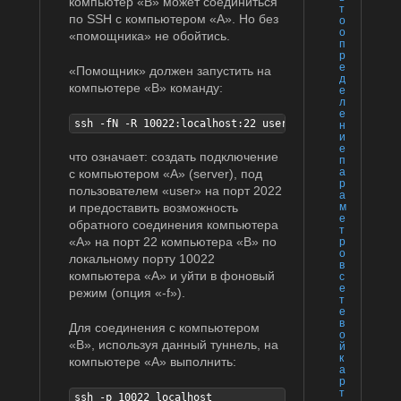
компьютер «B» может соединиться
т
по SSH с компьютером «A». Но без
о
о
«помощника» не обойтись.
п
р
е
«Помощник» должен запустить на
д
компьютере «B» команду:
е
л
е
ssh -fN -R 10022:localhost:22 user@server -p 2022
н
и
е
что означает: создать подключение
п
а
с компьютером «A» (server), под
р
пользователем «user» на порт 2022
а
и предоставить возможность
м
е
обратного соединения компьютера
т
«A» на порт 22 компьютера «B» по
р
о
локальному порту 10022
в
компьютера «A» и уйти в фоновый
с
е
режим (опция «-f»).
т
е
в
Для соединения с компьютером
о
«B», используя данный туннель, на
й
к
компьютере «A» выполнить:
а
р
т
ssh -p 10022 localhost