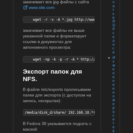
закачивает все jpg файлы с сайта
ч
а
www.site.com
:
т
ь
в
    wget -r -v -A *.jpg http://www.site.com/
R
D
P
закачивает все файлы не выше
с
указанной папки и форматирует
е
а
ссылки в документах для
н
автономного просмотра:
с
е
И
    wget -np -k -p -r -A * http://www.rhd.ru/docs/ma
з
м
е
Экспорт папок для
н
е
NFS.
н
и
е
В файле /etc/exports прописываем
н
папки для экспорта (с доступом на
о
м
запись, нескрытая):
е
р
а
/media/disk_d/share/ 192.168.10.*(rw,sync,nohide)
с
е
В Fedora 38 указывается подсеть с
т
е
маской:
в