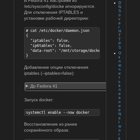
В Fedora 41 настройки из
D
/etc/sysconfig/docke игнорируются.
N
S
Для отключения IPTABLES и
o
установки рабочей директории:
v
e
r
# cat /etc/docker/daemon.json

H
T
{

T
  "iptables": false,

P
  "ip6tables": false,

S
  "data-root": "/mnt/storage/docker"

О
}
к
л
ю
Добавление опции отключения
ч
iptables (–iptables=false):
и
т
ь
До Fedora 41
в
л
и
я
Запуск docker:
н
и
е
systemctl enable --now docker
N
e
t
Восстановление из ранее
w
сохранённого образа:
o
r
k