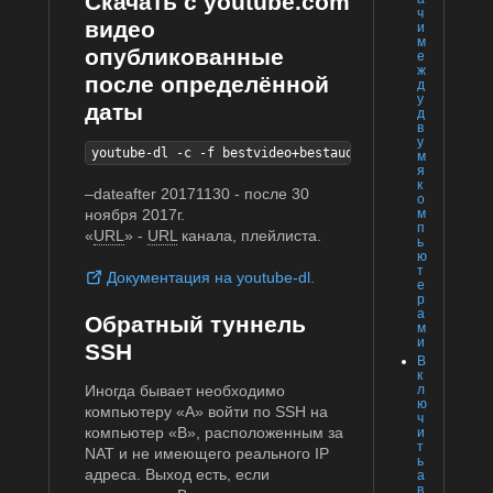
Скачать с youtube.com
ч
видео
и
м
опубликованные
е
ж
после определённой
д
у
даты
д
в
у
youtube-dl -c -f bestvideo+bestaudio --dateafter 201
м
я
к
–dateafter 20171130 - после 30
о
м
ноября 2017г.
п
«
URL
» -
URL
канала, плейлиста.
ь
ю
т
Документация на youtube-dl.
е
р
а
Обратный туннель
м
и
SSH
В
к
Иногда бывает необходимо
л
ю
компьютеру «A» войти по SSH на
ч
компьютер «B», расположенным за
и
т
NAT и не имеющего реального IP
ь
адреса. Выход есть, если
а
в