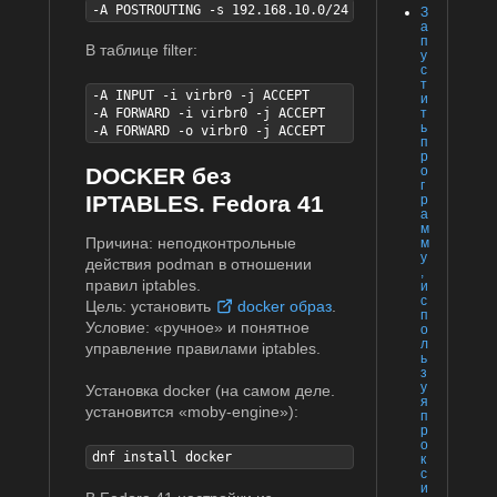
-A POSTROUTING -s 192.168.10.0/24 -j MASQUERADE
З
а
п
В таблице filter:
у
с
т
-A INPUT -i virbr0 -j ACCEPT

и
т
-A FORWARD -i virbr0 -j ACCEPT

ь
-A FORWARD -o virbr0 -j ACCEPT
п
р
о
DOCKER без
г
IPTABLES. Fedora 41
р
а
м
Причина: неподконтрольные
м
у
действия podman в отношении
,
правил iptables.
и
с
Цель: установить
docker образ
.
п
Условие: «ручное» и понятное
о
л
управление правилами iptables.
ь
з
у
Установка docker (на самом деле.
я
установится «moby-engine»):
п
р
о
dnf install docker
к
с
и