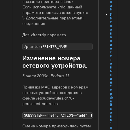
название принтера в Linux.
н
а
Если используете krdc, данный
м
параметр прописывается в пункте
И
\«Дополнительные параметры\»
м
е
соединения.
н
о
в
Для xfreerdp параметр
а
н
и
/printer:PRINTER_NAME
е
с
е
Изменение номера
т
е
сетевого устройства.
в
ы
х
3 июля 2009г. Fedora 11.
и
н
т
Привязки MAC адресов к номерам
е
сетевых устройств находятся в
р
ф
файле /etc/udev/rules.d/70-
е
persistent-net.rules:
й
с
о
SUBSYSTEM=="net", ACTION=="add", DRIVERS=="?*", ATTR
в
в
"
Смена номера призводилась путём
п