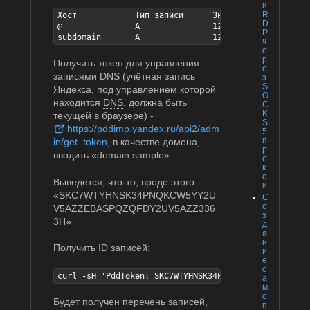
и
R
Хост		Тип записи	Значение записи	TTL	

D
@		A		127.0.0.1	300	(domain.sample)

P
ч
е
р
Получить токен для управления
е
записями
DNS
(учётная запись
з
S
Яндекса, под управлением которой
O
находится
DNS
, должна быть
C
K
текущей в браузере) -
S
https://pddimp.yandex.ru/api2/adm
5
п
in/get_token
, в качестве домена,
р
вводить «domain.sample».
о
к
с
Выведется, что-то, вроде этого:
и
«SKC7WTYHNSK34PNQKCW5YY2U
С
о
V5AZZEBASPQZQFDY2UV5AZZ336
з
3H»
д
а
н
Получить ID записей:
и
е
с
curl -sH 'PddToken: SKC7WTYHNSK34PNQKCW5YY2UV5AZZEBA
а
м
о
Будет получен перечень записей,
п