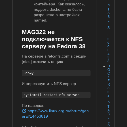
I
контейнера. Как оказалось,
P
подсеть docker-а не была
T
A
разрешена в настройках
B
named.
L
E
S
MAG322 не
.
F
подключается к NFS
e
d
серверу на Fedora 38
o
r
a
На сервере в /etc/nfs.conf в секции
3
8
[nfsd] включить опцию:
D
O
udp=y
C
K
E
И перезапустить NFS сервер:
R
б
е
systemctl restart nfs-server
з
I
P
По наводке:
T
A
https://www.linux.org.ru/forum/gen
B
eral/14453819
L
E
S