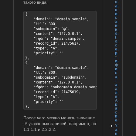
такого вида:
о
д
п
и
{

с
    "domain": "domain.sample",

а
    "ttl": 300,

н
    "subdomain": "@",

н
о
    "content": "127.0.0.1",

г
    "fqdn": "domain.sample",

о
    "record_id": 21475617,

с
    "type": "A",

е
    "priority": ""

р
т
},

и
{

ф
    "domain": "domain.sample",

и
    "ttl": 300,

к
а
    "subdomain": "subdomain",

т
    "content": "127.0.0.1",

а
    "fqdn": "subdomain.domain.sample",

д
    "record_id": 21475619,

л
я
    "type": "A",

A
    "priority": ""

p
},
a
c
h
После чего можно менять значение
e
IP указанных записей, например, на
Y
1.1.1.1 и 2.2.2.2:
a
n