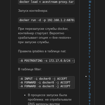
docker load < acestream-proxy.tar
M
a
n
Запуск контейнера:
a
g
e
docker run -d -p 192.168.1.2:6878:6878 -p 192.168.1.
r
н
а
При перезапуске службы docker,
/
e
контейнер стартует. Вероятно
t
срабатывает опция «–live-restore»
c
/r
при запуске службы.
e
s
o
Правила iptables в таблице nat:
l
v
.
-A POSTROUTING -s 172.17.0.0/24 -j MASQUERADE
c
o
n
В таблице filter:
f
L
-A INPUT -i docker0 -j ACCEPT

i
b
-A FORWARD -i docker0 -j ACCEPT

V
-A FORWARD -o docker0 -j ACCEPT
ir
t
D
В процессе запуска была
б
проблема: не отрабатывали
е
DNS
запросы внутри
з