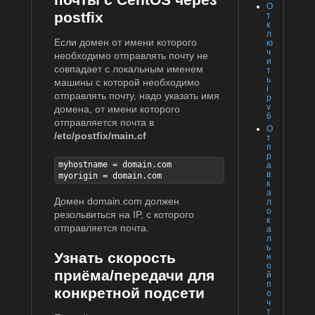
О
postfix
т
к
л
Если домен от имени которого
ю
ч
необходимо отправлять почту не
и
совпадает с локальным именем
т
ь
машины с которой необходимо
i
отправлять почту, надо указать имя
p
v
домена, от имени которого
6
отправляется почта в
О
/etc/postfix/main.cf
т
п
р
myhostname = domain.com

а
в
myorigin = domain.com
к
а
Домен domain.com должен
л
о
резольвиться на IP, с которого
к
отправляется почта.
а
л
ь
Узнать скорость
н
о
приёма/передачи для
й
п
конкретной подсети
о
ч
т