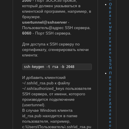
2000
- Порт SOCKS5 прокси,
О
который должен указываться в
б
клиентской программе, например, в
р
а
браузере.
т
usertunnel@sshserver
-
н
ы
Пользователь@адрес SSH сервера.
й
6060
- Порт SSH сервера.
т
у
н
Для доступа к SSH серверу по
н
сертификату, сгенерировать ключи
е
л
клиента:
ь
S
S
ssh-keygen -t rsa -b 2048
H
П
р
И добавить клиентский
о
~/.ssh/id_rsa.pub к файлу
б
~/.ssh/authorized_keys пользователя
р
о
SSH сервера, от имени, которого
с
производится подключение
у
д
(usertunnel).
а
В случае Windows клиента
л
ё
id_rsa.pub находится в папке
н
пользователя, например,
н
о
c:\Users\Пользователь\.ssh\id_rsa.pu