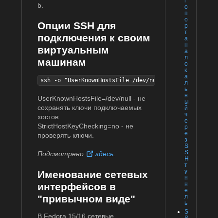
г
b.
о
п
о
Опции SSH для
р
т
подключения к своим
а
н
виртуальным
а
л
машинам
о
к
а
ssh -o "UserKnownHostsFile=/dev/null" -o "StrictHost
л
ь
н
UserKnownHostsFile=/dev/null - не
ы
сохранять ключи подключаемых
й
ч
хостов.
е
StrictHostKeyChecking=no - не
р
е
проверять ключи.
з
S
S
Подсмотрено
здесь
.
H
т
у
Именование сетевых
н
н
интерфейсов в
е
л
"привычном виде"
ь
S
В Fedora 15/16 сетевые
S