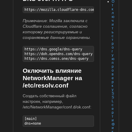
О
т
к
https://mozilla.cloudflare-dns.com/dns-query
л
ю
Примечание: Mozilla заключила с
ч
и
Cloudflare соглашение, согласно
т
которому регистрируемые и
ь
с
сохраняемые данные ограничены.
т
р
о
https://dns.google/dns-query

г
https://doh.opendns.com/dns-query

у
https://dns.comss.one/dns-query
ю
п
р
Оключить влияние
о
в
NetworkManager на
е
р
/etc/resolv.conf
к
у
S
Создать собственный файл
S
L
настроек, например,
с
/etc/NetworkManager/conf.d/ok.conf:
е
р
т
[main]

и
dns=none
ф
и
к