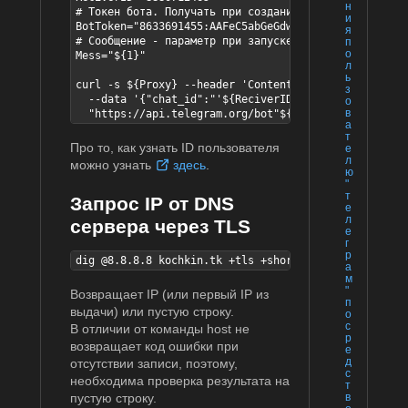
н
# Токен бота. Получать при создании бота посредством
и
BotToken="8633691455:AAFeC5abGeGdwtVn3UM-crsilgsTP3-
я
# Сообщение - параметр при запуске скрипта

п
о
Mess="${1}"

л
ь
curl -s ${Proxy} --header 'Content-Type: application
з
  --data '{"chat_id":"'${ReciverID}'","text":"'"${Me
о
в
  "https://api.telegram.org/bot"${BotToken}"/sendMes
а
т
Про то, как узнать ID пользователя
е
л
можно узнать
здесь
.
ю
"
т
Запрос IP от DNS
е
л
сервера через TLS
е
г
р
dig @8.8.8.8 kochkin.tk +tls +short | head -n 1
а
м
"
Возвращает IP (или первый IP из
п
выдачи) или пустую строку.
о
с
В отличии от команды host не
р
возвращает код ошибки при
е
д
отсутствии записи, поэтому,
с
необходима проверка результата на
т
пустую строку.
в