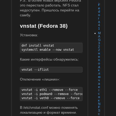
P.S.: В более новых версиях Fedora
.
это перестало работать. NFS стал
F
e
недоступен. Пришлось перейти на
d
самбу.
o
r
a
vnstat (Fedora 38)
4
1
M
Установка:
A
G
3
dnf install vnstat

2
systemctl enable --now vnstat
2
н
е
Какие интерфейсы обнаружились:
п
о
д
vnstat --iflist
к
л
ю
Отключение «лишних»:
ч
а
е
vnstat -i eth1 --remove --force

т
с
vnstat -i podman0 --remove --force

я
vnstat -i veth0 --remove --force
к
N
F
В /etc/vnstat.conf можно поменять
S
локализацию и формат времени.
с