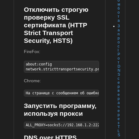
о
м
Отключить строгую
б
о
проверку SSL
т
а
сертификата (HTTP
З
а
Strict Transport
п
р
Security, HSTS)
о
с
I
FireFox:
P
о
т
about:config

D
network.stricttransportsecurity.preloadlist = false
N
S
с
Chrome:
е
р
в
На странице с сообщением об ошибке ввести thisisunsa
е
р
а
Запустить программу,
ч
е
используя прокси
р
е
з
ALL_PROXY=socks5://192.168.1.2:2225 curl http://ifco
T
L
S
DNS over HTTPS