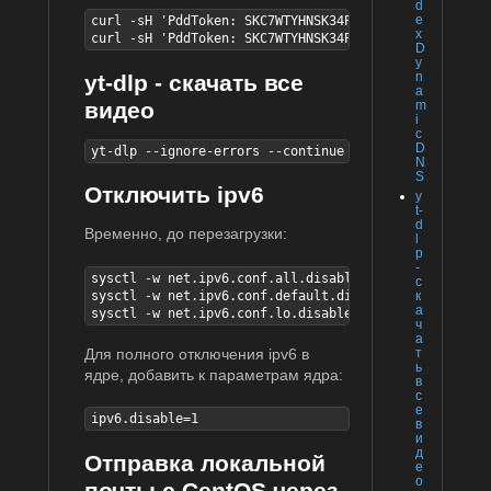
d
e
curl -sH 'PddToken: SKC7WTYHNSK34PNQKCW5YY2UV5AZZEBA
x
curl -sH 'PddToken: SKC7WTYHNSK34PNQKCW5YY2UV5AZZEBA
D
y
n
yt-dlp - скачать все
a
видео
m
i
c
D
yt-dlp --ignore-errors --continue --no-overwrites <U
N
S
Отключить ipv6
y
t-
d
Временно, до перезагрузки:
l
p
-
sysctl -w net.ipv6.conf.all.disable_ipv6=1

с
sysctl -w net.ipv6.conf.default.disable_ipv6=1

к
а
sysctl -w net.ipv6.conf.lo.disable_ipv6=1
ч
а
Для полного отключения ipv6 в
т
ь
ядре, добавить к параметрам ядра:
в
с
е
ipv6.disable=1
в
и
д
Отправка локальной
е
о
почты с CentOS через