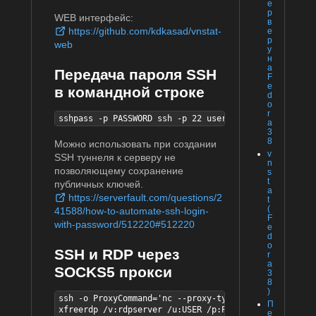
е
р
WEB интерфейс:
в
https://github.com/kdkasad/vnstat-
е
р
web
у
н
а
Передача пароля SSH
F
e
в командной строке
d
o
r
sshpass -p PASSWORD ssh -p 22 user@server
a
3
8
Можно использовать при создании
v
SSH туннеля к серверу не
n
позволяющему сохранение
s
t
публичных ключей.
a
https://serverfault.com/questions/2
t
(
41588/how-to-automate-ssh-login-
F
with-password/512220#512220
e
d
o
SSH и RDP через
r
a
SOCKS5 прокси
3
8
)
ssh -o ProxyCommand='nc --proxy-type socks5 --proxy 
П
xfreerdp /v:rdpserver /u:USER /p:PASSWORD +fonts /ce
е