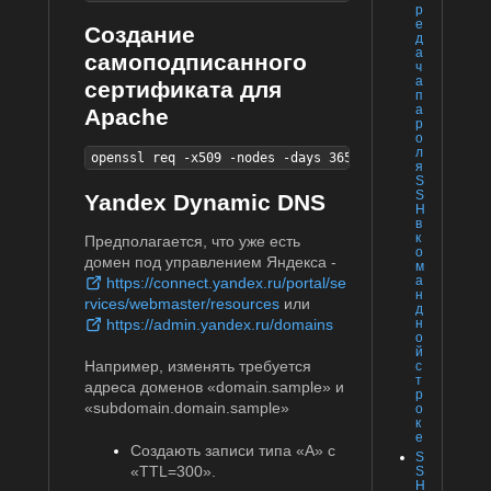
р
е
Создание
д
а
самоподписанного
ч
а
сертификата для
п
а
Apache
р
о
л
openssl req -x509 -nodes -days 3650 -newkey rsa:1024
я
S
S
Yandex Dynamic DNS
H
в
к
Предполагается, что уже есть
о
домен под управлением Яндекса -
м
а
https://connect.yandex.ru/portal/se
н
rvices/webmaster/resources
или
д
https://admin.yandex.ru/domains
н
о
й
Например, изменять требуется
с
т
адреса доменов «domain.sample» и
р
«subdomain.domain.sample»
о
к
е
Создають записи типа «A» с
S
«TTL=300».
S
H