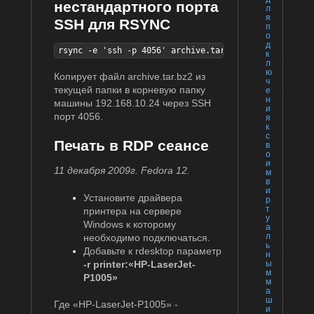
нестандартного порта
л
я
SSH для RSYNC
п
о
д
rsync -e 'ssh -p 4056' archive.tar.bz2 192.168.10.24
к
л
ю
Копирует файл archive.tar.bz2 из
ч
текущей папки в корневую папку
е
н
машины 192.168.10.24 через SSH
и
порт 4056.
я
к
с
Печать в RDP сеансе
в
о
и
11 декабря 2009г. Fedora 12.
м
в
и
Установите драйвера
р
т
принтера на сервере
у
Windows к которому
а
л
необходимо подключаться.
ь
Добавьте к rdesktop параметр
н
-r printer:«HP-LaserJet-
ы
м
P1005»
м
а
ш
Где «HP-LaserJet-P1005» -
и