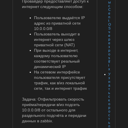
Провайдер предоставляет доступ к
ы
с
интернет следующим способом:
C
e
n
Пользователю выдаётся IP
t
адрес из приватной сети
O
10.0.0.0/8
S
ч
Пользователь выходит в
е
интернет через шлюз
р
е
приватной сети (NAT)
з
При выходе в интернет,
p
o
каждому пользователю
s
соответствует реальный
tf
i
динамический IP
x
На сетевом интерфейсе
У
пользователя присутствует
з
н
трафик, как в/из локальной
а
сети, так и интернет трафик
т
ь
с
Задача: Отфильтровать скорость
к
о
приёма/передачи в/из подсеть
р
10.0.0.0/8 от остального для
о
с
раздельного подсчёта и передачи
т
данных в zabbix.
ь
п