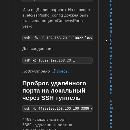
ы
(
a
Или ещё один вариант. На сервере
u
в /etc/ssh/sshd_config должна быть
t
o
включена опция «GatewayPorts
n
yes»:
e
g
)
ssh -fN -R 192.168.20.1:10022:localhost:22 user@serv
С
к
а
Для соединения:
ч
а
т
ssh -p 10022 192.168.20.1
ь
с
y
Подсмотрено
здесь
.
o
u
t
Проброс удалённого
u
порта на локальный
b
e
через SSH туннель
.
c
o
m
ssh -L 4489:192.168.100.100:3389 user@host.server
в
и
4489 - локальный порт
д
е
3389 - удалённый порт на
о