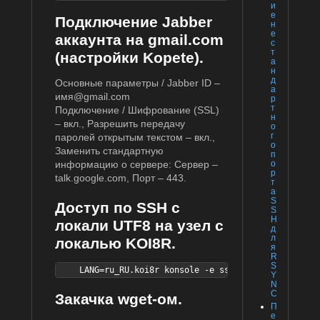
и
е
Подключение Jabber
н
е
аккаунта на gmail.com
с
т
(настройки Kopete).
а
н
д
Основные параметры / Jabber ID –
а
имя@gmail.com
р
т
Подключение / Шифрование (SSL)
н
– вкл., Разрешить передачу
о
г
паролей открытым текстом – вкл.,
о
Заменить стандартную
п
информацию о сервере: Сервер –
о
р
talk.google.com, Порт – 443.
т
а
S
Доступ по SSH с
S
H
локали UTF8 на узел с
д
л
локалью KOI8R.
я
R
S
    LANG=ru_RU.koi8r konsole -e ssh gate -l root -p 
Y
N
C
Закачка wget-ом.
П
е