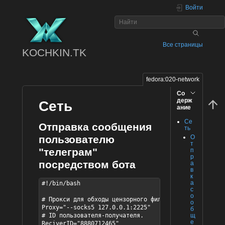
Войти
Все страницы
KOCHKIN.TK
fedora:020-network
Со
держ
Сеть
ание
Се
Отправка сообщения
ть
О
пользователю
т
"телеграм"
п
р
посредством бота
а
в
к
а
#!/bin/bash

с
о
# Прокси для обходы цензорного фильтра провайдера

о
Proxy="--socks5 127.0.0.1:2225"

б
щ
# ID пользователя-получателя.

е
ReciverID="8880712465"
