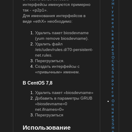
H
интерфейсы именуются примерно
т
так - «p2p1».
у
н
Для именования интерфейсов в
н
виде «ethX» необходимо:
е
л
ь
Удалить пакет biosdevname
в
(yum remove biosdevname).
в
и
Удалить файл
д
/etc/udev/rules.d/70-persistent-
е
S
net.rules.
O
Перегрузиться.
C
K
Создать интерфейсы с
S
«привычным» именем.
5
п
р
В CentOS 7,8
о
к
с
Удалить пакет «biosdevname»
и
Добавить в параметры GRUB
О
«biosdevname=0
п
ц
net.ifnames=0»
и
Перегрузиться
и
S
S
Использование
H
д