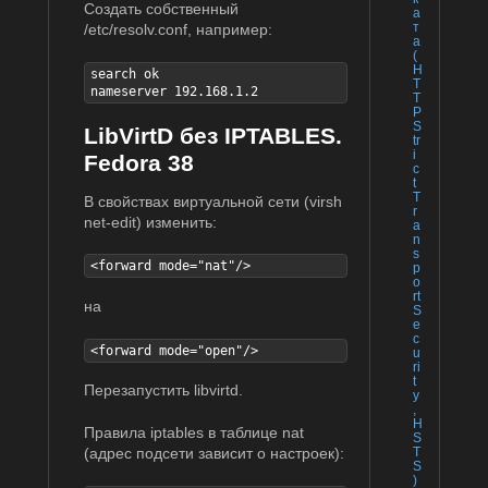
Создать собственный
а
т
/etc/resolv.conf, например:
а
(
H
search ok

T
nameserver 192.168.1.2
T
P
S
LibVirtD без IPTABLES.
tr
i
Fedora 38
c
t
T
В свойствах виртуальной сети (virsh
r
net-edit) изменить:
a
n
s
<forward mode="nat"/>
p
o
rt
на
S
e
c
<forward mode="open"/>
u
ri
t
Перезапустить libvirtd.
y
,
H
Правила iptables в таблице nat
S
T
(адрес подсети зависит о настроек):
S
)