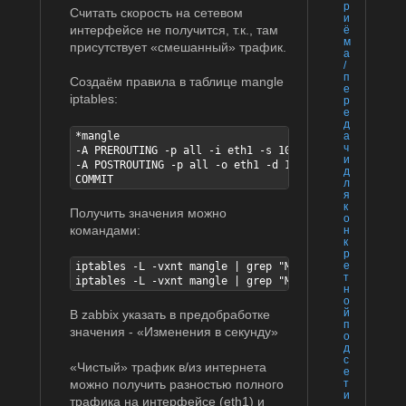
р
Считать скорость на сетевом
и
интерфейсе не получится, т.к., там
ё
м
присутствует «смешанный» трафик.
а
/
п
Создаём правила в таблице mangle
е
iptables:
р
е
д
а
*mangle

ч
-A PREROUTING -p all -i eth1 -s 10.0.0.0/8 -j MARK -
и
-A POSTROUTING -p all -o eth1 -d 10.0.0.0/8 -j MARK 
д
COMMIT
л
я
к
Получить значения можно
о
командами:
н
к
р
е
iptables -L -vxnt mangle | grep "MARK set 0x1" | awk
т
iptables -L -vxnt mangle | grep "MARK set 0x2" | awk
н
о
й
В zabbix указать в предобработке
п
значения - «Изменения в секунду»
о
д
с
«Чистый» трафик в/из интернета
е
можно получить разностью полного
т
и
трафика на интерфейсе (eth1) и