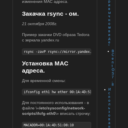
изменения MAC адреса.
р
и
в
Закачка rsync - ом.
ы
ч
н
21 октября 2008г.
о
м
в
Пример закачки DVD образа Tedora
и
д
с зеркала yandex.ru
е
"
В
rsync -zavP rsync://mirror.yandex.ru/fedora/tedora/r
C
e
Установка MAC
n
t
адреса.
O
S
7
Для временной смены:
,
8
И
ifconfig eth1 hw ether 00:1A:4D:51:D8:10
с
п
о
Для постоянного использования - в
л
файле \«
/etc/sysconfig/network-
ь
з
scripts/ifcfg-eth0
\» вписать строчку:
о
в
а
MACADDR=00:1A:4D:51:D8:10
н