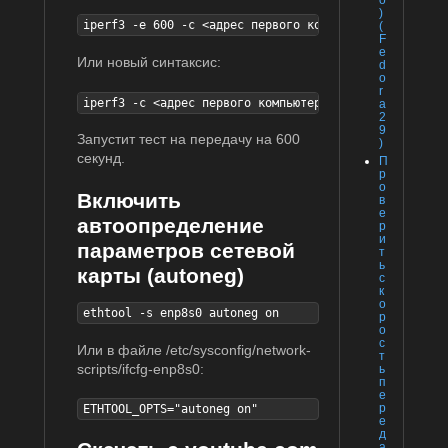
)
iperf3 -е 600 -с <адрес первого компьютера>
(
F
e
Или новый синтаксис:
d
o
r
iperf3 -с <адрес первого компьютера> -t 600
a
2
9
Запустит тест на передачу на 600
)
секунд.
П
р
о
Включить
в
е
автоопределение
р
и
параметров сетевой
т
ь
карты (autoneg)
с
к
о
ethtool -s enp8s0 autoneg on
р
о
с
Или в файле /etc/sysconfig/network-
т
scripts/ifcfg-enp8s0:
ь
п
е
р
ETHTOOL_OPTS="autoneg on"
е
д
а